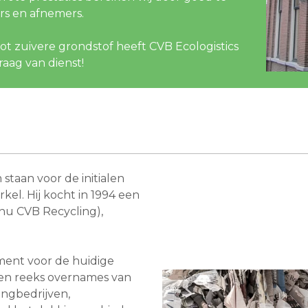
ers en afnemers.
tot zuivere grondstof heeft CVB Ecologistics
raag van dienst!
 staan voor de initialen
kel. Hij kocht in 1994 een
(nu CVB Recycling),
ment voor de huidige
een reeks overnames van
ingbedrijven,