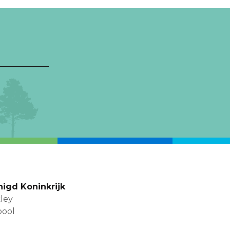
nigd Koninkrijk
ley
pool