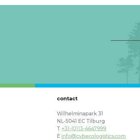
contact
Wilhelminapark 31
NL-5041 EC Tilburg
T
+31-(0)13-4647999
E
info@cvbecologistics.com