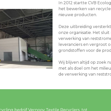
In 2012 startte CVB Ecologi
het bewerken van recycleb
nieuwe producten.
Deze uitbreiding versterk
onze organisatie. Het slui
verwerking van reststrome
leveranciers en vergroot 
grondstoffen voor de prod
Wij blijven altijd op zoek
met als doel om het milieu
de verwerking van restst
recycling bedrijf Vernooy Textile Recyclers tot