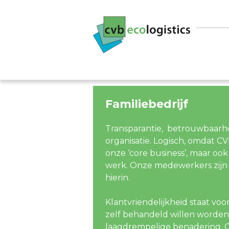
Familiebedrijf
Transparantie, betrouwbaarheid
organisatie. Logisch, omdat CVB 
onze ‘core business’, maar ook
werk. Onze medewerkers zijn 
hierin.
Klantvriendelijkheid staat voo
zelf behandeld willen worden.
laagdrempelige benadering. Gr