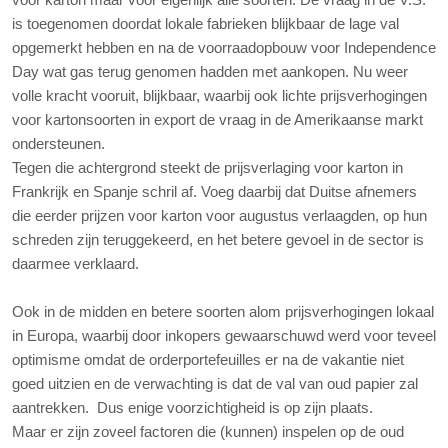
voor karton maar voor eigenlijk alle soorten. De vraag in de V.S.
papier-inkoop
is toegenomen doordat lokale fabrieken blijkbaar de lage val
papier-verkoop
opgemerkt hebben en na de voorraadopbouw voor Independence
textiel-inkoop
Day wat gas terug genomen hadden met aankopen. Nu weer
textiel-verkoop
volle kracht vooruit, blijkbaar, waarbij ook lichte prijsverhogingen
voor kartonsoorten in export de vraag in de Amerikaanse markt
ondersteunen.
Tegen die achtergrond steekt de prijsverlaging voor karton in
Frankrijk en Spanje schril af. Voeg daarbij dat Duitse afnemers
die eerder prijzen voor karton voor augustus verlaagden, op hun
schreden zijn teruggekeerd, en het betere gevoel in de sector is
daarmee verklaard.
Ook in de midden en betere soorten alom prijsverhogingen lokaal
in Europa, waarbij door inkopers gewaarschuwd werd voor teveel
optimisme omdat de orderportefeuilles er na de vakantie niet
goed uitzien en de verwachting is dat de val van oud papier zal
aantrekken. Dus enige voorzichtigheid is op zijn plaats.
Maar er zijn zoveel factoren die (kunnen) inspelen op de oud