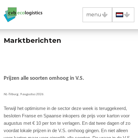
menu
sluiten
home
Marktberichten
cvb
vacatures
Prijzen alle soorten omhoog in V.S.
nieuws
NL-Tilburg, 9 augustus 2026.
contact
Terwijl het optimisme in de sector deze week is teruggekeerd,
grondstoffen
besloten Franse en Spaanse inkopers de prijs voor karton voor
plastic-inkoop
augustus met € 10 per ton te verlagen. En dat twee dagen of zo
plastic-verkoop
voordat lokale prijzen in de V.S. omhoog gingen. En niet alleen